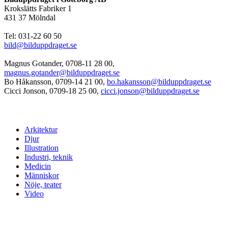
Krokslätts Fabriker 1
431 37 Mölndal
Tel: 031-22 60 50
bild@bilduppdraget.se
Magnus Gotander, 0708-11 28 00,
magnus.gotander@bilduppdraget.se
Bo Håkansson, 0709-14 21 00,
bo.hakansson@bilduppdraget.se
Cicci Jonson, 0709-18 25 00,
cicci.jonson@bilduppdraget.se
Arkitektur
Djur
Illustration
Industri, teknik
Medicin
Människor
Nöje, teater
Video